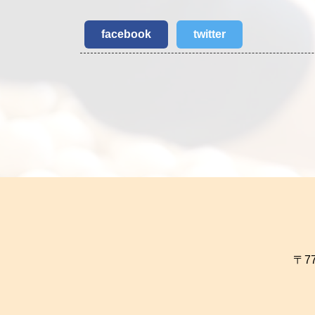
facebook
twitter
〒7