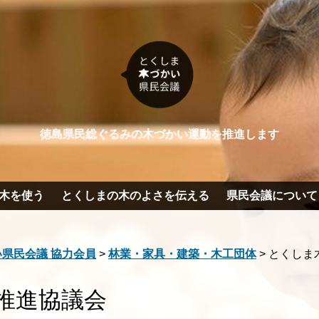
徳島県民総ぐるみの木づかい運動を推進します
木を使う
とくしまの木のよさを伝える
県民会議について
県民会議 協力会員
>
林業・家具・建築・木工団体
>
とくしま
推進協議会