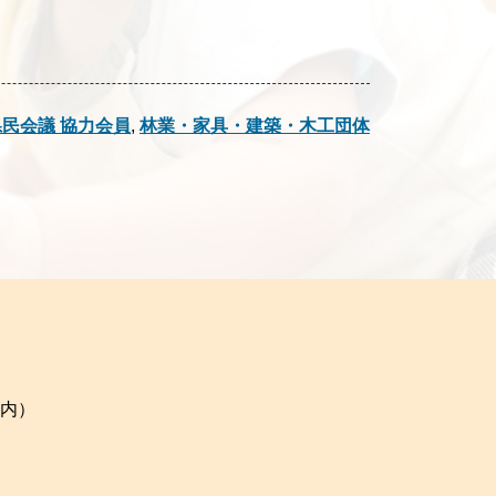
民会議 協力会員
,
林業・家具・建築・木工団体
会内）